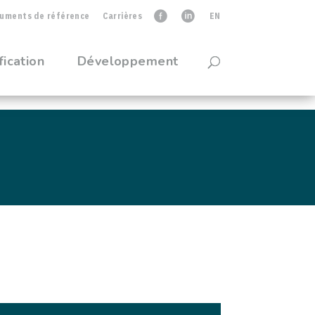
uments de référence
Carrières
faceb
linkedIn
EN
fication
Développement