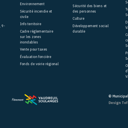
S
Environnement
Sécurité des biens et
T
Sécurité incendie et
des personnes
S
civile
Culture
D
Info territoire
, 9-
Développement social
V
Cadre réglementaire
durable
C
sur les zones
c
inondables
S
Vente pour taxes
P
Évaluation foncière
S
Fonds de voirie régional
O
d
V
© Municipa
Design To