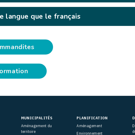
e langue que le français
ommandites
formation
MUNICIPALITÉS
PLANIFICATION
D
Aménagement du
Aménagement
D
territoire
d
Environnement