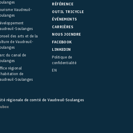
oulanges
RÉFÉRENCE
ourisme Vaudreuil-
OUTIL TRICYCLE
oulanges
ÉVÉNEMENTS
éveloppement
CARRIÈRES
audreuil-Soulanges
NOUS JOINDRE
onseil des arts et de la
ulture de Vaudreuil-
FACEBOOK
oulanges
LINKEDIN
arc du canal de
Politique de
oulanges
confidentialité
ffice régional
EN
’habitation de
audreuil-Soulanges
lité régionale de comté de Vaudreuil-Soulanges
fubox