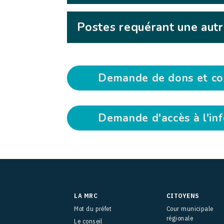
Postes requérant une autr
Demande de dons et c
Demande d'accès à l'in
LA MRC
CITOYENS
Mot du préfet
Cour municipale
régionale
Le conseil