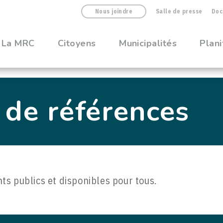
Nous joindre
Salle de presse
Doc
La MRC
Citoyens
Municipalités
Plani
de références
s publics et disponibles pour tous.