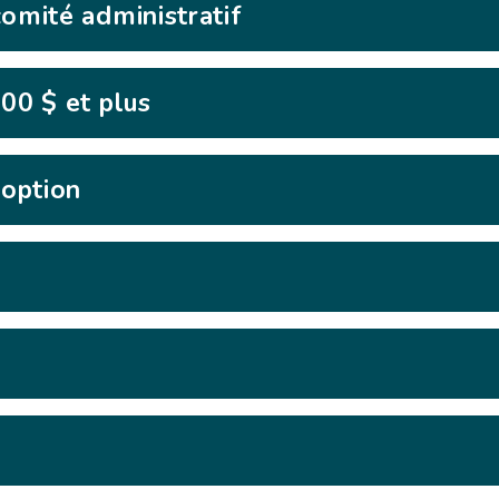
comité administratif
000 $ et plus
option