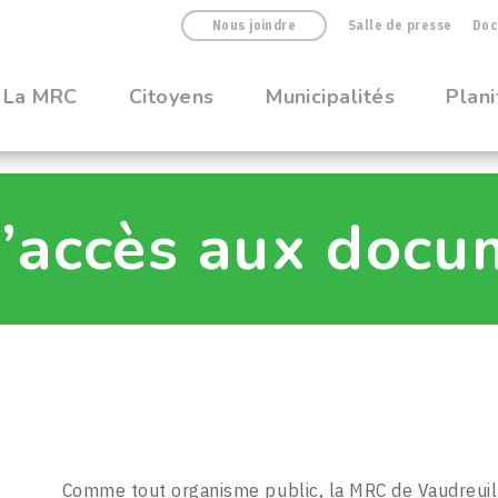
Nous joindre
Salle de presse
Doc
La MRC
Citoyens
Municipalités
Plani
accès aux docu
Comme tout organisme public, la MRC de Vaudreuil-