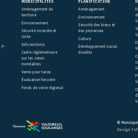
MUNICIPALITÉS
PLANIFICATION
D
Aménagement du
Aménagement
D
territoire
d
Environnement
S
Environnement
Sécurité des biens et
T
Sécurité incendie et
des personnes
S
civile
Culture
D
Info territoire
, 9-
Développement social
V
Cadre réglementaire
durable
C
sur les zones
c
inondables
S
Vente pour taxes
P
Évaluation foncière
S
Fonds de voirie régional
O
d
V
© Municipa
Design To