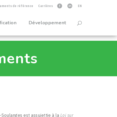
uments de référence
Carrières
faceb
linkedIn
EN
fication
Développement
ments
Soulanges est assujettie à la
Loi sur