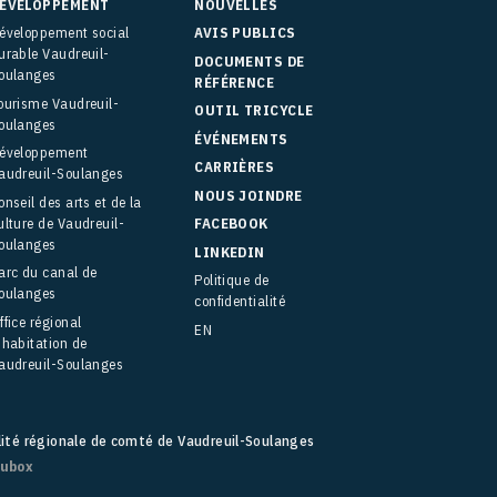
ÉVELOPPEMENT
NOUVELLES
éveloppement social
AVIS PUBLICS
urable Vaudreuil-
DOCUMENTS DE
oulanges
RÉFÉRENCE
ourisme Vaudreuil-
OUTIL TRICYCLE
oulanges
ÉVÉNEMENTS
éveloppement
CARRIÈRES
audreuil-Soulanges
NOUS JOINDRE
onseil des arts et de la
ulture de Vaudreuil-
FACEBOOK
oulanges
LINKEDIN
arc du canal de
Politique de
oulanges
confidentialité
ffice régional
EN
’habitation de
audreuil-Soulanges
lité régionale de comté de Vaudreuil-Soulanges
fubox