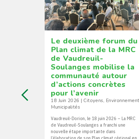
ire
Le deuxième forum du
u des
Plan climat de la MRC
la MRC
de Vaudreuil-
Soulanges mobilise la
communauté autour
d’actions concrètes
tés
pour l’avenir
18 Juin 2026
|
Citoyens
,
Environnemen
2026 – Dès le
Municipalités
ntres de la
passera à
Vaudreuil-Dorion, le 18 juin 2026 – La MRC
au 30 novembre
de Vaudreuil-Soulanges a franchi une
re offre
nouvelle étape importante dans
in de fournir
l’élaboration de son Plan climat régional en