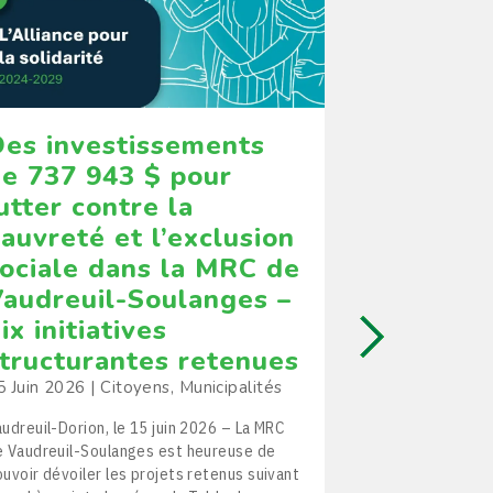
es investissements
Récupér
e 737 943 $ pour
tubulure
utter contre la
offerte 
auvreté et l’exclusion
Rigaud d
ociale dans la MRC de
1 Juin 2026
|
Municipalités
audreuil-Soulanges –
ix initiatives
Vaudreuil-Dorion
une troisième a
tructurantes retenues
Vaudreuil-Soula
5 Juin 2026
|
Citoyens
,
Municipalités
que les tubulu
érablières de l
udreuil-Dorion, le 15 juin 2026 – La MRC
durant les heur
e Vaudreuil-Soulanges est heureuse de
l’écocentre à Ri
uvoir dévoiler les projets retenus suivant