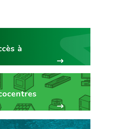
cès à
cocentres