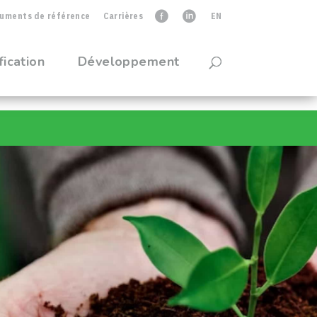
uments de référence
Carrières
faceb
linkedIn
EN
fication
Développement
l de