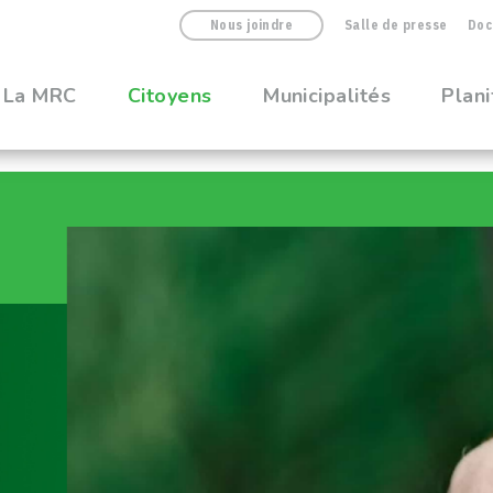
Nous joindre
Salle de presse
Doc
La MRC
Citoyens
Municipalités
Plani
e Centre régiona
age
emental de la MRC.