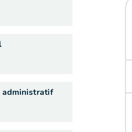
l
 administratif