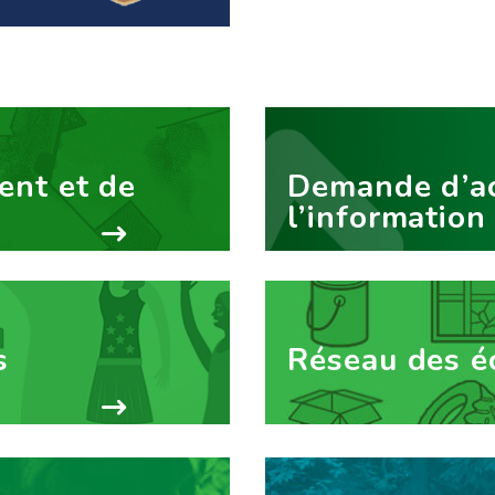
nt et de
Demande d’ac
l’information
s
Réseau des é