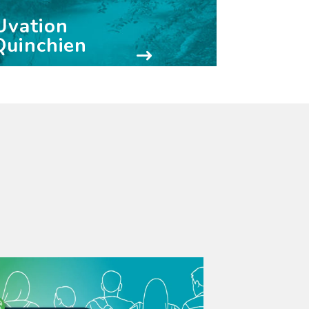
Uvation
 Quinchien