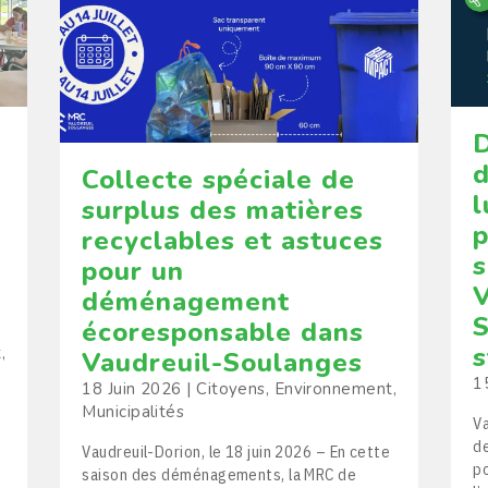
D
d
Collecte spéciale de
l
surplus des matières
p
recyclables et astuces
s
pour un
V
déménagement
S
écoresponsable dans
s
t
,
Vaudreuil-Soulanges
1
18 Juin 2026
|
Citoyens
,
Environnement
,
Municipalités
Va
d
Vaudreuil-Dorion, le 18 juin 2026 – En cette
po
saison des déménagements, la MRC de