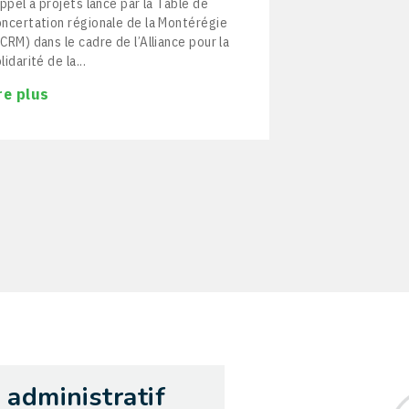
appel à projets lancé par la Table de
lire plus
ncertation régionale de la Montérégie
CRM) dans le cadre de l’Alliance pour la
lidarité de la...
ire plus
 administratif