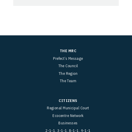
THE MRC
Prefect’s Message
The Council
The Region
The Team
CITIZENS
Regional Municipal Court
Ecocentre Network
Businesses
2-1-1, 3-1-1, 8-1-1, 9-1-1