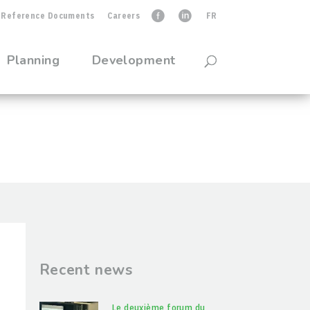
Reference Documents
Careers
faceb
linkedIn
FR
Planning
Development
Recent news
Le deuxième forum du