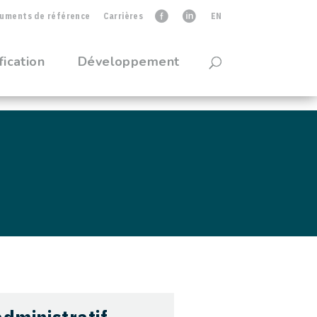
uments de référence
Carrières
faceb
linkedIn
EN
fication
Développement