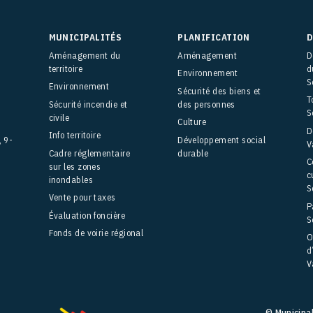
MUNICIPALITÉS
PLANIFICATION
D
Aménagement du
Aménagement
D
territoire
d
Environnement
S
Environnement
Sécurité des biens et
T
Sécurité incendie et
des personnes
S
civile
Culture
D
Info territoire
, 9-
Développement social
V
Cadre réglementaire
durable
C
sur les zones
c
inondables
S
Vente pour taxes
P
Évaluation foncière
S
Fonds de voirie régional
O
d
V
© Municipa