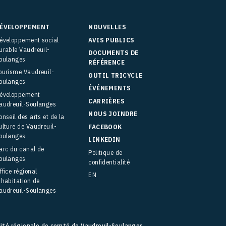
ÉVELOPPEMENT
NOUVELLES
éveloppement social
AVIS PUBLICS
urable Vaudreuil-
DOCUMENTS DE
oulanges
RÉFÉRENCE
ourisme Vaudreuil-
OUTIL TRICYCLE
oulanges
ÉVÉNEMENTS
éveloppement
CARRIÈRES
audreuil-Soulanges
NOUS JOINDRE
onseil des arts et de la
ulture de Vaudreuil-
FACEBOOK
oulanges
LINKEDIN
arc du canal de
Politique de
oulanges
confidentialité
ffice régional
EN
’habitation de
audreuil-Soulanges
lité régionale de comté de Vaudreuil-Soulanges