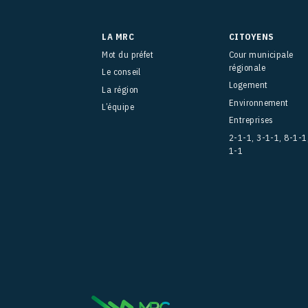
LA MRC
CITOYENS
Mot du préfet
Cour municipale
régionale
Le conseil
Logement
La région
Environnement
L’équipe
Entreprises
2-1-1, 3-1-1, 8-1-1
1-1