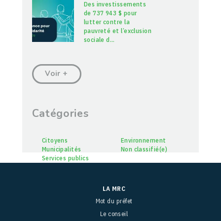
Des investissements
de 737 943 $ pour
lutter contre la
pauvreté et l’exclusion
sociale d
…
Voir +
Catégories
Citoyens
Environnement
Municipalités
Non classifié(e)
Services publics
LA MRC
Mot du préfet
Le conseil