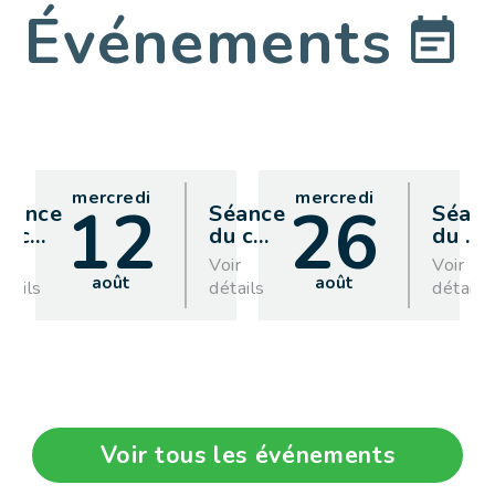
Événements
mercredi
mercredi
12
26
éance
Séance
Séan
u c
…
du c
…
du
…
oir
Voir
Voir
août
août
étails
détails
détails
Voir tous les événements