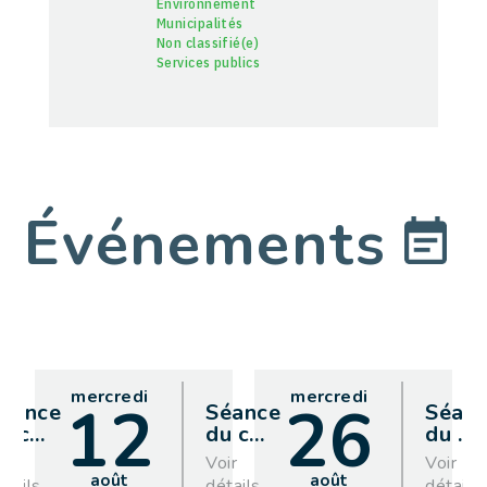
Environnement
Municipalités
Non classifié(e)
Services publics
Événements
mercredi
mercredi
12
26
éance
Séance
Séan
u c
…
du c
…
du
…
oir
Voir
Voir
août
août
étails
détails
détails