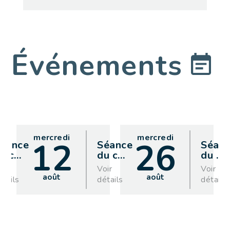
Événements
mercredi
mercredi
12
26
éance
Séance
Séan
u c
…
du c
…
du
…
oir
Voir
Voir
août
août
étails
détails
détails