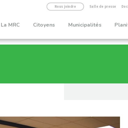
Nous joindre
Salle de presse
Doc
La MRC
Citoyens
Municipalités
Plani