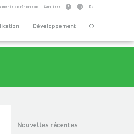
uments de référence
Carrières
faceb
linkedIn
EN
fication
Développement
Nouvelles récentes