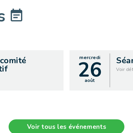
ts
mercredi
 comité
Séa
26
if
Voir dét
août
Voir tous les événements