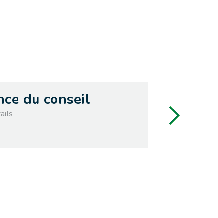
mercredi
nce du conseil
09
ails
septembre