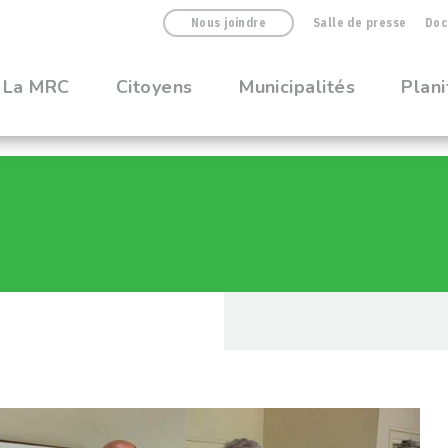
Nous joindre
Salle de presse
Doc
La MRC
Citoyens
Municipalités
Plani