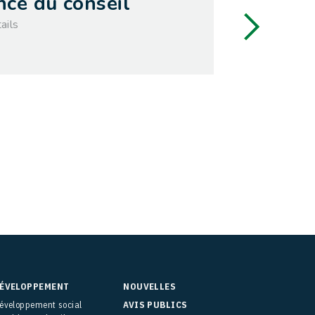
nce du conseil
09
ails
septembre
ÉVELOPPEMENT
NOUVELLES
éveloppement social
AVIS PUBLICS