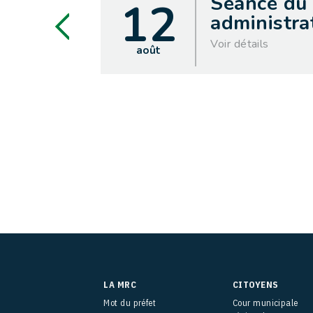
Séance du
12
administrat
Voir détails
août
LA MRC
CITOYENS
Mot du préfet
Cour municipale