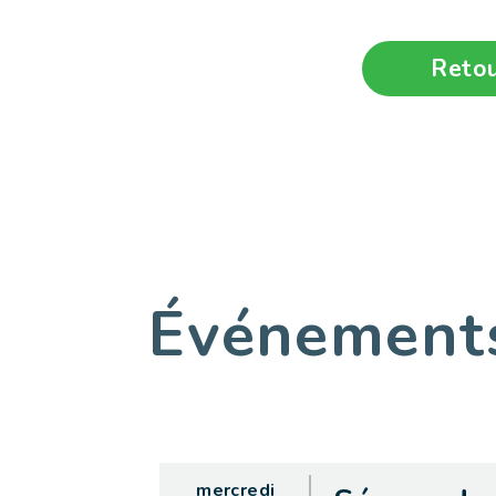
Retou
Événemen
mercredi