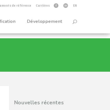
uments de référence
Carrières
faceb
linkedIn
EN
fication
Développement
Nouvelles récentes