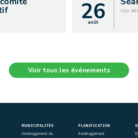
 comité
Séa
26
if
Voir dét
août
Voir tous les événements
MUNICIPALITÉS
PLANIFICATION
D
Aménagement du
Aménagement
D