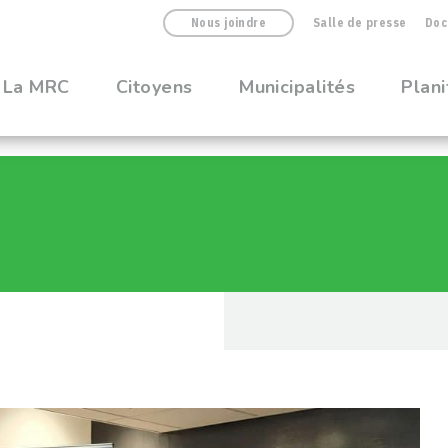
Nous joindre
Salle de presse
Doc
La MRC
Citoyens
Municipalités
Plani