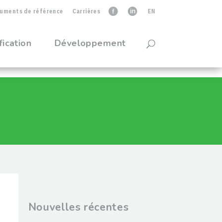
uments de référence
Carrières
faceb
linkedIn
EN
fication
Développement
Nouvelles récentes