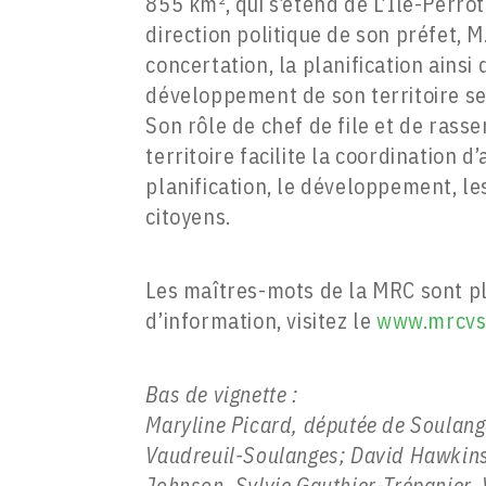
855 km², qui s’étend de L’Île-Perrot
direction politique de son préfet, M
concertation, la planification ains
développement de son territoire s
Son rôle de chef de file et de ras
territoire facilite la coordination 
planification, le développement, les
citoyens.
Les maîtres-mots de la MRC sont pla
d’information, visitez le
www.mrcvs
Bas de vignette :
Maryline Picard, députée de Soulan
Vaudreuil-Soulanges; David Hawkins,
Johnson, Sylvie Gauthier-Trépanier,