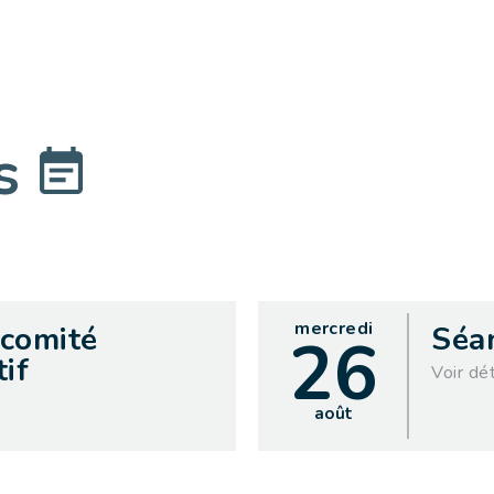
ts
mercredi
 comité
Séa
26
if
Voir dét
août