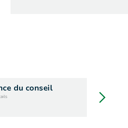
mercredi
nce du conseil
09
ails
septembre