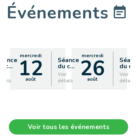
Événements
mercredi
mercredi
12
26
éance
Séance
Séan
u c
…
du c
…
du co
oir
Voir
Voir
août
août
étails
détails
détails
Voir tous les événements