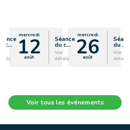
mercredi
mercredi
12
26
éance
Séance
Séan
u c
…
du c
…
du
…
oir
Voir
Voir
août
août
étails
détails
détails
Voir tous les événements