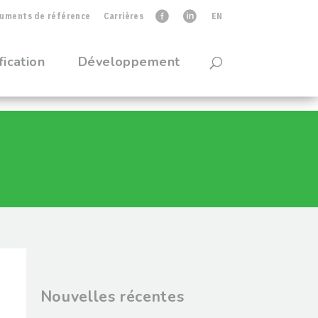
uments de référence
Carrières
faceb
linkedIn
EN
fication
Développement
Nouvelles récentes