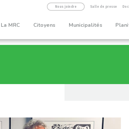
Nous joindre
Salle de presse
Doc
La MRC
Citoyens
Municipalités
Plani