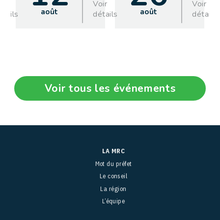
oir
Voir
Voir
août
août
étails
détails
détails
Voir tous les événements
LA MRC
Mot du préfet
Le conseil
La région
L’équipe