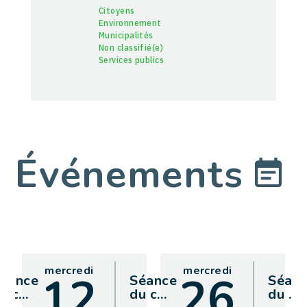
Citoyens
Environnement
Municipalités
Non classifié(e)
Services publics
Événements
mercredi
mercredi
12
26
éance
Séance
Séan
u c
…
du c
…
du
…