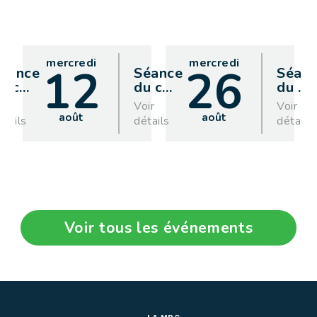
mercredi
mercredi
12
26
éance
Séance
Séan
u c
…
du c
…
du
…
oir
Voir
Voir
août
août
étails
détails
détails
Voir tous les événements