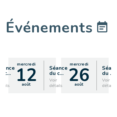
Événements
mercredi
mercredi
12
26
éance
Séance
Séan
u c
…
du c
…
du
…
oir
Voir
Voir
août
août
étails
détails
détails