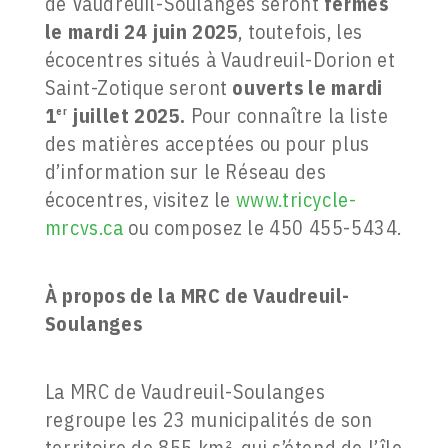
de Vaudreuil-Soulanges seront
fermés
le mardi 24 juin 2025
, toutefois, les
écocentres situés à Vaudreuil-Dorion et
Saint-Zotique seront
ouverts le mardi
1
juillet 2025.
Pour connaître la liste
er
des matières acceptées ou pour plus
d’information sur le Réseau des
écocentres, visitez le
www.tricycle-
mrcvs.ca
ou composez le 450 455-5434.
À propos de la
MRC de Vaudreuil-
Soulanges
La MRC de Vaudreuil-Soulanges
regroupe les 23 municipalités de son
territoire de 855 km², qui s’étend de l’île