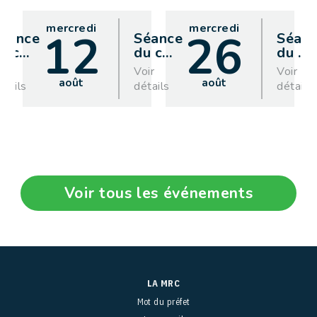
mercredi
mercredi
12
26
éance
Séance
Séan
u c
…
du c
…
du
…
oir
Voir
Voir
août
août
étails
détails
détails
Voir tous les événements
LA MRC
Mot du préfet