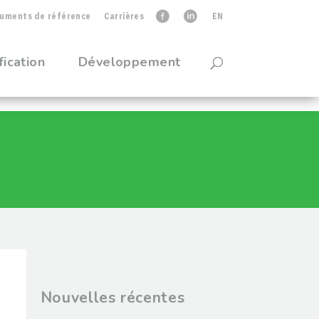
uments de référence
Carrières
faceb
linkedIn
EN
fication
Développement
Nouvelles récentes