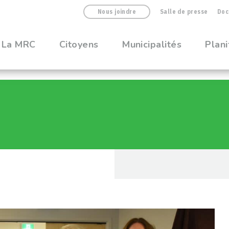
Nous joindre
Salle de presse
Doc
La MRC
Citoyens
Municipalités
Plani