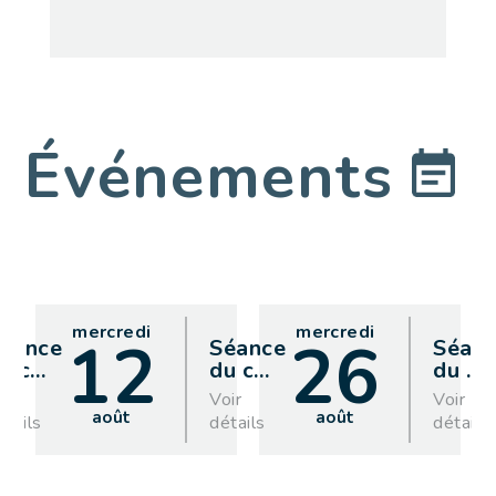
Événements
mercredi
mercredi
12
26
éance
Séance
Séan
u c
…
du c
…
du
…
oir
Voir
Voir
août
août
étails
détails
détails