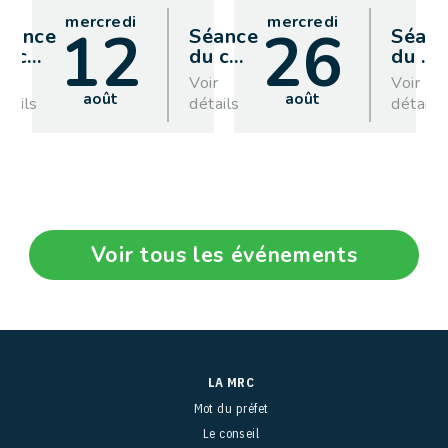
mercredi
mercredi
12
26
éance
Séance
Séan
u c
…
du c
…
du
…
oir
Voir
Voir
août
août
étails
détails
détails
Voir tous les événements
LA MRC
Mot du préfet
Le conseil