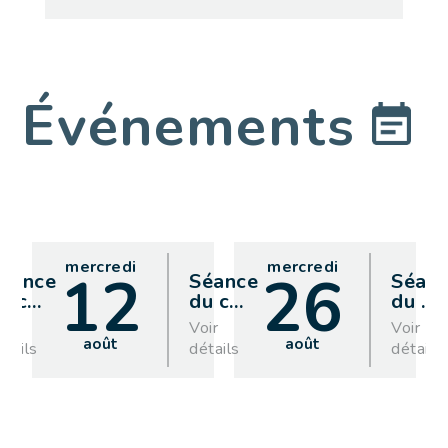
Événements
mercredi
mercredi
12
26
éance
Séance
Séan
u c
…
du c
…
du
…
oir
Voir
Voir
août
août
étails
détails
détails