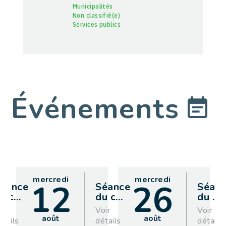
Municipalités
Non classifié(e)
Services publics
Événements
mercredi
mercredi
12
26
éance
Séance
Séan
u c
…
du c
…
du
…
oir
Voir
Voir
août
août
étails
détails
détails